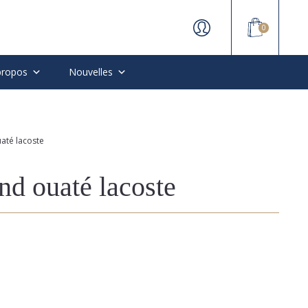
0
propos
Nouvelles
até lacoste
nd ouaté lacoste