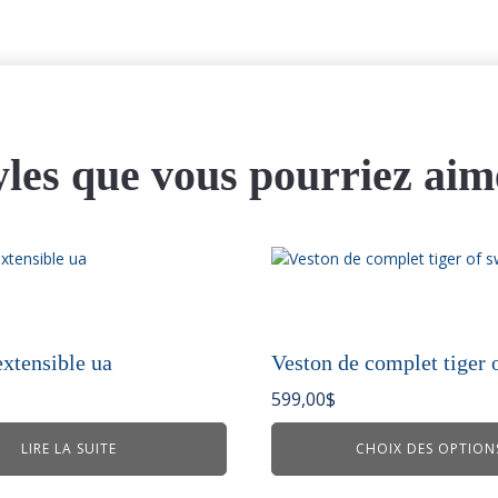
yles que vous pourriez aim
Ce
produit
a
plusieurs
variations.
extensible ua
Veston de complet tiger 
Les
599,00
$
options
peuvent
LIRE LA SUITE
CHOIX DES OPTION
être
choisies