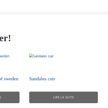
er!
of sweden
Sandales cuir
S
LIRE LA SUITE