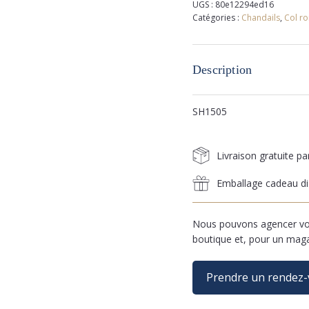
UGS :
80e12294ed16
Catégories :
Chandails
,
Col r
Description
SH1505
Livraison gratuite p
Emballage cadeau di
Nous pouvons agencer vos
boutique et, pour un mag
Prendre un rendez