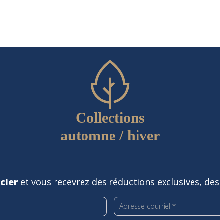
sur
la
page
du
produit
Collections
automne / hiver
cier
et vous recevrez des réductions exclusives, des