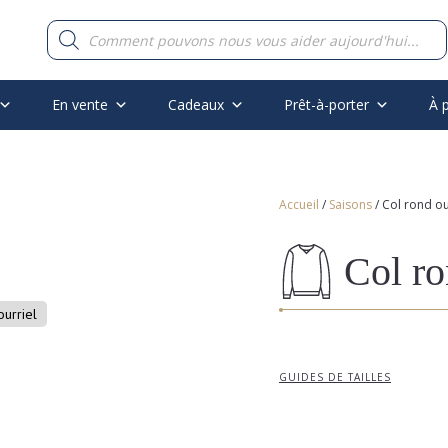
Recherche
de
produits
En vente
Cadeaux
Prêt-à-porter
À 
Accueil
/
Saisons
/ Col rond ou
Col ro
ourriel
GUIDES DE TAILLES